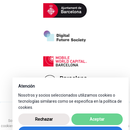
Atención
Nosotros y socios seleccionados utilizamos cookies o
tecnologías similares como se especifica en la política de
cookies.
Rechazar
Aceptar
Sobre iCuida
-
Tarjeta Cuidadora
-
Condiciones
-
Privacidad
-
Politicas de
cookies
-
Ayuda
-
Politica de uso
-
Contáctanos
-
Recomienda y gana
-
Recursos